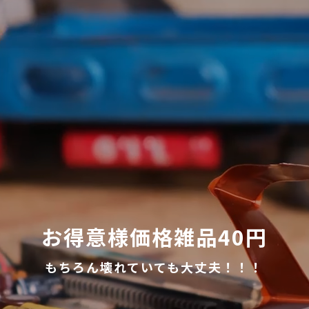
処分
遺品整理
お得意様価格雑品40円
もちろん壊れていても大丈夫！！！