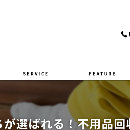
SERVICE
FEATURE
PRICE
リサイクル
GALLERY
引越し
ちが選ばれる！不用品回
Q&A
片付け