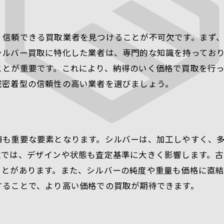
初心者必見！愛知でのシルバー買取を成功に導くステッ
初心者が知っておくべき基礎情報
、信頼できる買取業者を見つけることが不可欠です。まず
買取プロセスの全体像を把握
シルバー買取に特化した業者は、専門的な知識を持ってお
シルバー製品を高く売るための準備
ことが重要です。これにより、納得のいく価格で買取を行っ
愛知での買取に適した時期
域密着型の信頼性の高い業者を選びましょう。
初めての査定で失敗しない方法
買取業者との信頼関係構築
シルバー買取で失敗しないための貴金属業者選びのコツ
値も重要な要素となります。シルバーは、加工しやすく、
業者の信頼性を確認する方法
取では、デザインや状態も査定基準に大きく影響します。
査定額の違いを理解する
ことがあります。また、シルバーの純度や重量も価格に直
個人情報の取り扱いに注意
することで、より高い価格での買取が期待できます。
契約書の読み方と注意点
クレームを防ぐための対応策