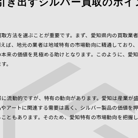
引き出すシルバー買取のポイ
最新の貴金属市場トレンド
相場の変動を予測する方法
シルバーの価値を左右する要因
市場分析を活用した賢い売却
買取方法を選ぶことが重要です。まず、愛知県内の買取業
例えば、地元の業者は地域特有の市場動向に精通しており
買取タイミングの見極め方
の本来の価値を見極める助けとなります。このように、愛
市場情報を入手するためのリソース
ます。
貴金属シルバー買取を最大限に活用するための戦略法
売却戦略を立てる重要性
シルバー買取で利益を最大化するコツ
様に流動的ですが、特有の動向があります。愛知は産業が
複数業者に査定を依頼するメリット
品やアートに関連する需要は高く、シルバー製品の価値を
交渉力を高めるためのヒント
ることもあります。そのため、愛知特有の市場動向を把握
買取以外の選択肢を検討
長期視点での資産運用法