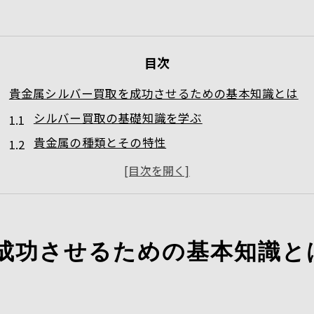
目次
貴金属シルバー買取を成功させるための基本知識とは
シルバー買取の基礎知識を学ぶ
貴金属の種類とその特性
シルバーの市場価値を知る
品質を見極めるポイント
貴金属シルバー買取の流れを理解する
査定時の注意点と準備
成功させるための基本知識と
愛知で貴金属の価値を引き出すシルバー買取のポイント
地域に適した買取方法とは