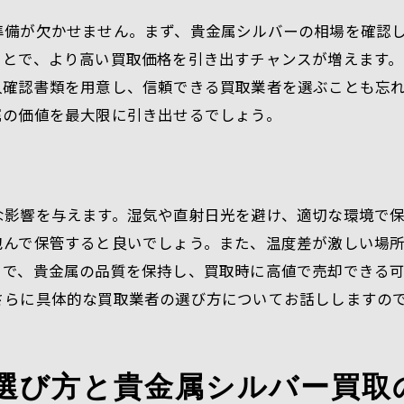
アフターサポートの重要性
準備が欠かせません。まず、貴金属シルバーの相場を確認
愛知で貴金属シルバー買取を活用した効率的な売却方法
ことで、より高い買取価格を引き出すチャンスが増えます
売却効率を高める手法
人確認書類を用意し、信頼できる買取業者を選ぶことも忘
愛知での買取をスムーズに行うために
属の価値を最大限に引き出せるでしょう。
シルバー買取での時間管理術
オンライン買取サービスの利用法
保管から売却までの流れ
な影響を与えます。湿気や直射日光を避け、適切な環境で
効率的な売却を実現するための連携
包んで保管すると良いでしょう。また、温度差が激しい場
とで、貴金属の品質を保持し、買取時に高値で売却できる
さらに具体的な買取業者の選び方についてお話ししますの
選び方と貴金属シルバー買取