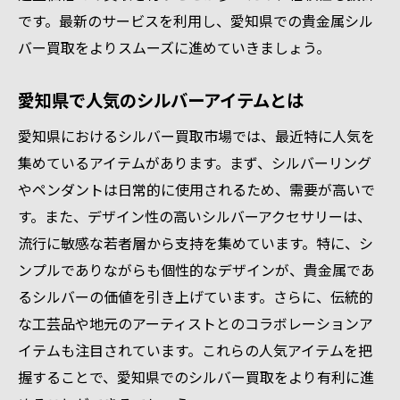
のタイミング
です。最新のサービスを利用し、愛知県での貴金属シル
市場価格が上がるタイミングを見極める
バー買取をよりスムーズに進めていきましょう。
愛知県の買取業者が提供する特典を活かす
時期による買取価格の変動を把握する
愛知県で人気のシルバーアイテムとは
イベントシーズンを利用した売却戦略
愛知県におけるシルバー買取市場では、最近特に人気を
シルバーアイテムの価値が高まる瞬間を狙
集めているアイテムがあります。まず、シルバーリング
う
やペンダントは日常的に使用されるため、需要が高いで
利益を最大化するための計画的な取引
す。また、デザイン性の高いシルバーアクセサリーは、
最新のシルバー買取情報で市場の変化に対応す
流行に敏感な若者層から支持を集めています。特に、シ
る
ンプルでありながらも個性的なデザインが、貴金属であ
るシルバーの価値を引き上げています。さらに、伝統的
常に最新情報を更新する重要性
な工芸品や地元のアーティストとのコラボレーションア
オンラインツールを活用した情報収集
イテムも注目されています。これらの人気アイテムを把
ニュースアラートで市場動向を追う
握することで、愛知県でのシルバー買取をより有利に進
愛知県の業者からの直接情報を得る