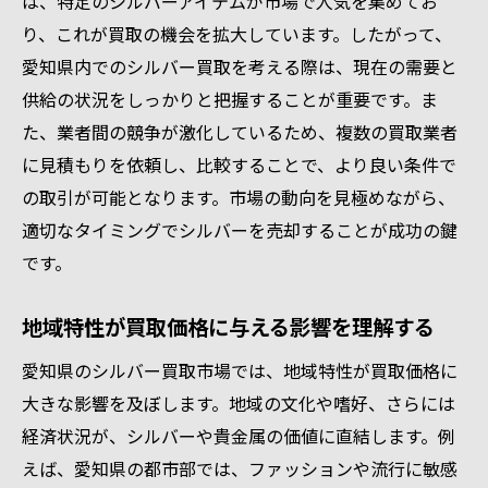
は、特定のシルバーアイテムが市場で人気を集めてお
国際市場が愛知県のシルバー買取に与える影響
り、これが買取の機会を拡大しています。したがって、
とは
愛知県内でのシルバー買取を考える際は、現在の需要と
国際相場の変動をチェックする
供給の状況をしっかりと把握することが重要です。ま
貴金属の輸出入が及ぼす買取への影響
た、業者間の競争が激化しているため、複数の買取業者
世界経済の動向がシルバー価格に与える影
に見積もりを依頼し、比較することで、より良い条件で
響
の取引が可能となります。市場の動向を見極めながら、
海外市場のトレンドを取り入れる方法
適切なタイミングでシルバーを売却することが成功の鍵
国際的な貴金属イベントの重要性
です。
愛知県での国際市場情報の入手法
地域特性が買取価格に与える影響を理解する
地元情報を活用してシルバー買取を有利に進め
る方法
愛知県のシルバー買取市場では、地域特性が買取価格に
地元業者の評判をチェックする
大きな影響を及ぼします。地域の文化や嗜好、さらには
愛知県の買取イベントを利用する
経済状況が、シルバーや貴金属の価値に直結します。例
えば、愛知県の都市部では、ファッションや流行に敏感
地域コミュニティとの連携で買取情報を得