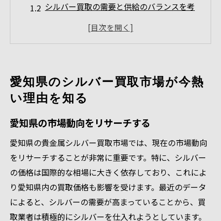
シルバー買取の需要と供給のバランスを考
慮する
地域特性が買取価格に与える影響を理解す
る
地元業者が提供する最新サービスを活用す
愛知県のシルバー買取市場が今熱
る
い理由を知る
愛知県で人気のシルバーアイテムとは
地元イベントがシルバー買取に及ぼす影響
愛知県の市場動向をリサーチする
貴金属の価値を引き出すシルバー買取の最新ト
愛知県の貴金属シルバー買取市場では、現在の市場動向
レンド
をリサーチすることが非常に重要です。特に、シルバー
貴金属専門家によるトレンド分析
の価格は国際的な相場に大きく依存しており、これによ
最新の買取技術とその利点
り愛知県内の買取価格も影響を受けます。最近のデータ
シルバーアイテムの価値を高める方法
によると、シルバーの需要が高まっていることから、買
取業者は積極的にシルバーを仕入れようとしています。
環境に優しい買取方法の採用