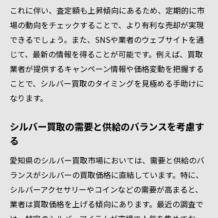
これに伴い、査定額も上昇傾向にあるため、定期的に市
消費者のニーズに応える新たな買取サービ
場の動向をチェックすることで、より有利な売却が実現
ス
できるでしょう。また、SNSや業者のウェブサイトを通
トレンドに敏感な買取業者を選ぶコツ
じて、最新の情報を得ることが可能です。例えば、買取
シルバー買取業界で注目すべき愛知県の動向
業者が提供するキャンペーン情報や価格変動を把握する
地域特有の市場特性を理解する
ことで、シルバー買取のタイミングを見極める手助けに
愛知県の買取業者が提供する独自のサービ
なります。
ス
地元経済の状況が買取市場に与える影響
シルバー買取の需要と供給のバランスを考慮す
る
愛知県の観光業がシルバー買取に及ぼす波
及効果
愛知県のシルバー買取市場においては、需要と供給のバ
地元メディアが報じるシルバー買取ニュー
ランスがシルバーの買取価格に直結しています。特に、
ス
シルバーアクセサリーやコインなどの需要が高まると、
愛知県のシルバーコレクターの動向を追う
業者は買取価格を上げる傾向にあります。最近の調査で