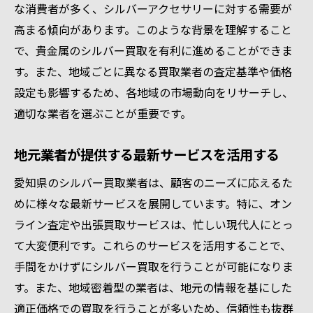
な消費者が多く、シルバーアクセサリーに対する需要が
る
高まる傾向があります。このような背景を理解すること
地元ニュースから得る買取最新情報
で、貴金属のシルバー買取を有利に進めることができま
愛知県特有のシルバー買取テクニック
す。また、地域ごとに異なる買取業者の査定基準や価格
口コミを活用した信頼できる業者選び
設定も影響するため、各地域の市場動向をリサーチし、
愛知県でシルバー買取を成功させるための秘訣
適切な業者を選ぶことが重要です。
を解説
成功の鍵は情報収集にあり
地元業者が提供する最新サービスを活用する
買取価格交渉のポイント
愛知県のシルバー買取業者は、顧客のニーズに応えるた
地域密着型サービスの活用法
めに様々な最新サービスを展開しています。特に、オン
愛知県での取引成功事例を学ぶ
ライン査定や出張買取サービスは、忙しい現代人にとっ
て大変便利です。これらのサービスを活用することで、
買取シーズンの見極め方
手間をかけずにシルバー買取を行うことが可能になりま
シルバーアイテムのメンテナンス方法
す。また、地域密着型の業者は、地元の情報を基にした
貴金属のシルバー買取で利益を最大化するため
適正価格での買取を行うことが多いため、信頼性も抜群