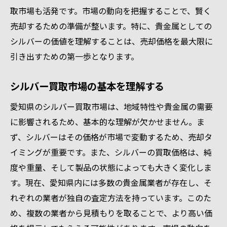
愛知県ならではの貴金属市場動向を活用したシ
取市場も活発です。市場の動向を把握することで、賢く
ルバー売却術
売却するための準備が整います。特に、貴金属としての
地域特性を活かした売却方法
シルバーの価値を理解することは、売却価格を最大限に
愛知県内の市場動向が買取価格に与える影
引き出すための第一歩となります。
響
売却の最適なタイミングを見極める
シルバー買取市場の基本を理解する
地元需要を考慮した売却戦略
愛知県のシルバー買取市場は、地域特性や貴金属の需要
市場動向を把握するための情報源
に影響されるため、基本的な理解が欠かせません。ま
買取業者の選び方と交渉術
ず、シルバーはその価格が市場で変動するため、売却タ
イミングが重要です。また、シルバーの買取価格は、純
信頼できるシルバー買取業者の選び方と確認ポ
度や重量、そして製品の状態によっても大きく変化しま
イント
す。現在、愛知県内には多数の貴金属業者が存在し、そ
信頼性の高い業者を見つける方法
れぞれの業者が独自の査定方法を持っています。このた
口コミとレビューの活用法
め、複数の業者から見積もりを取ることで、より高い価
業者の査定技術を見極めるポイント