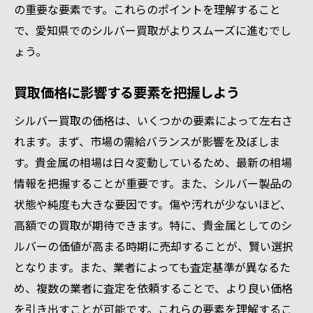
グの見極め方
の重要な要素です。これらのポイントを理解すること
市場動向を基にした売却時期の判断
で、愛知県でのシルバー買取がよりスムーズに進むでし
価格が上昇するタイミングを見逃さない
ょう。
季節的な需要の変動を考慮する
買取価格に影響する要素を把握しよう
経済ニュースを活用したタイミング分析
売却前にチェックすべき最新情報
シルバー買取の価格は、いくつかの要素によって左右さ
れます。まず、市場の需給バランスが影響を及ぼしま
タイミングを見極めるための専門家の意見
す。貴金属の相場は日々変動しているため、最新の相場
愛知県のシルバー買取業者を比較する際の重要
情報を把握することが重要です。また、シルバー製品の
チェック項目
状態や純度も大きな要因です。傷や汚れが少ないほど、
業者のサービス内容を比較する
高額での買取が期待できます。特に、貴金属としてのシ
査定価格の透明性を確認する方法
ルバーの価値が高まる時期に売却することが、賢い選択
アフターサービスの有無を確認する
となります。また、業者によっても査定基準が異なるた
顧客対応の質を評価する基準
め、複数の業者に査定を依頼することで、より良い価格
手数料や隠れたコストの見極め方
を引き出すことが可能です。これらの要素を理解するこ