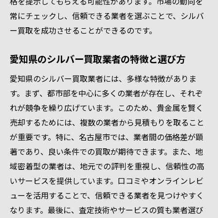
格を提示してもらえる可能性があります。市場の動向を
契約前に確認すべき重要事項
常にチェックし、信頼できる業者を選ぶことで、シルバ
安心できるプロセスを提供する業者とは
ー買取を成功させることができるのです。
業者のサービスとサポート体制を評価する
愛知県のシルバー買取業者の特徴と選び方
シルバー買取査定で高額を得るための準備とコ
ツ
愛知県のシルバー買取業者には、多様な特徴がありま
買取前に準備すべき書類と情報
す。まず、都市部を中心に多くの業者が存在し、それぞ
シルバーの状態を良好に保つための手入れ
れが競争を繰り広げています。このため、貴金属を賢く
方法
売却するためには、複数の業者から見積もりを取ること
が重要です。特に、名古屋市では、業者間の価格差が顕
交渉を有利に進めるためのテクニック
著であり、良い条件での買取が期待できます。また、地
見積もりを比較検討する際の注意点
域密着型の業者は、地元での評判を重視し、信頼性の高
査定額を引き出すための効果的な質問
いサービスを提供しています。口コミやオンラインレビ
予想外の価値を引き出すための工夫
ューを活用することで、信頼できる業者を見つけやすく
貴金属シルバー買取で成功するためのタイミン
なります。最後に、査定技術やサービスの質も業者選び