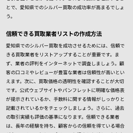
とで、愛知県でのシルバー買取の成功率が高まるでしょ
トラブルを避けるための事前確認事項
う。
シルバー買取を成功に導くための貴金属価値最
大化戦略
信頼できる買取業者リストの作成方法
買取前に行うべき価値向上のアクション
愛知県でのシルバー買取を成功させるためには、信頼で
プロの視点を取り入れた戦略作り
きる買取業者をリストアップすることが重要です。ま
買取価格を高めるための条件交渉術
ず、業者の評判をインターネットで調査しましょう。顧
価値最大化のための情報ネットワークの構
客の口コミやレビューが豊富な業者は信頼性が高いとい
築
えます。次に、買取価格の透明性を確認することが大切
売却後に後悔しないための準備
です。公式ウェブサイトやパンフレットに明確な価格表
長期的な視点での貴金属管理法
が提示されているか、手数料に関する情報がしっかりと
記載されているかをチェックしましょう。さらに、過去
の取引実績も評価の基準になります。信頼できる業者
は、長年の経験を持ち、顧客からの信頼を得ている場合