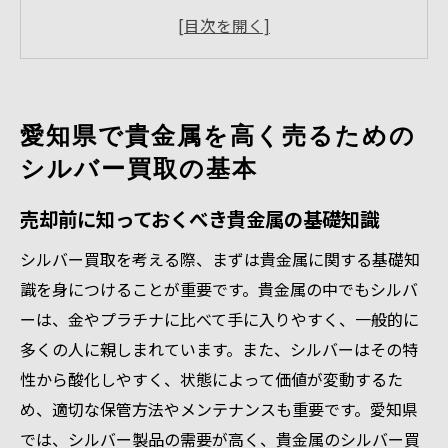
シルバー買取市場の基本を理解する
愛知県のシルバー買取業者の特徴と選び方
買取価格に影響する要素を把握しよう
信頼できる買取業者リストの作成方法
愛知県で貴金属を高く売るための
無料査定サービスの活用法
シルバー買取の基本
シルバー買取で重要な貴金属価値の理解とその
測り方
売却前に知っておくべき貴金属の基礎知識
貴金属の純度と重量の測定方法
シルバー買取を考える際、まずは貴金属に関する基礎知
市場価値を把握するための情報収集法
識を身につけることが重要です。貴金属の中でもシルバ
シルバーの価値に影響を与える外的要因
ーは、金やプラチナに比べて手に入りやすく、一般的に
多くの人に親しまれています。また、シルバーはその特
専門家による正確な査定を受けるには
性から酸化しやすく、状態によって価値が変動するた
自分でできる簡単な価値判断のポイント
め、適切な保管方法やメンテナンスも重要です。愛知県
貴金属価値の変動要因を理解する
では、シルバー製品の需要が高く、貴金属のシルバー買