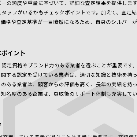
プロが教える査定時の注意点
バーの純度や重量に基づいて、詳細な査定結果を提供しま
スタッフがいるかもチェックポイントです。加えて、査定
貴金属の純度と価格の関係性
場価格や査定基準が一目瞭然になるため、自身のシルバー
業者によって違う査定基準の確認法
査定時に聞くべき重要な質問リスト
査定後の価格に対する疑問解消法
ぶポイント
複数業者での査定を推奨する理由
、認定資格やブランド力のある業者を選ぶことが重要です
査定結果に納得できない時に試したい貴金属買取の選択肢
に関する認定を受けている業者は、適切な知識と技術を持
再査定を依頼する際の注意点
力のある業者は、顧客からの評価も高く、長年の実績を持
異なる業者への査定依頼のポイント
、知名度のある企業は、買取後のサポート体制も充実して
オンライン査定と店舗査定の比較方法
信頼できるセカンドオピニオンの活用
買取契約を結ぶ前の最終確認事項
方
買取業者の変更を検討する際のガイド