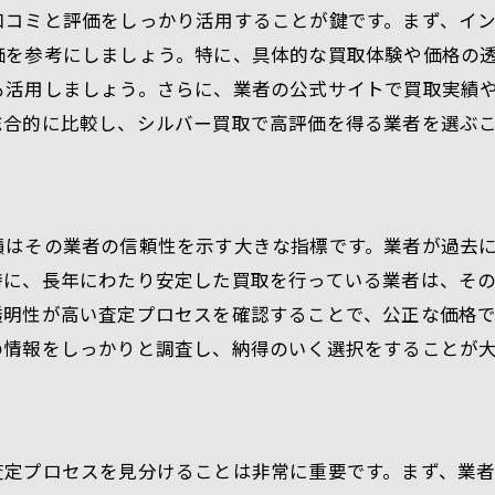
貴金属の状態チェックと手入れの方法
口コミと評価をしっかり活用することが鍵です。まず、イ
必要書類の準備とその重要性について
価を参考にしましょう。特に、具体的な買取体験や価格の
自宅にある計量器具で重量を確認するコツ
も活用しましょう。さらに、業者の公式サイトで買取実績
市場動向を把握しておくことのメリット
総合的に比較し、シルバー買取で高評価を得る業者を選ぶ
過去の査定結果を活用した準備の進め方
シルバー買取価格をアップさせるための秘訣とその実践法
買取価格に影響する要因の理解
績はその業者の信頼性を示す大きな指標です。業者が過去
タイミングを見極めるための市場リサーチ
特に、長年にわたり安定した買取を行っている業者は、そ
適切なタイミングでの出品がお得な理由
透明性が高い査定プロセスを確認することで、公正な価格
の情報をしっかりと調査し、納得のいく選択をすることが
貴金属市場のトレンドを探る方法
装飾の有無が価格に与える影響
買取交渉を成功させるためのポイント
貴金属シルバー買取で知っておくべき査定のポイント
査定プロセスを見分けることは非常に重要です。まず、業