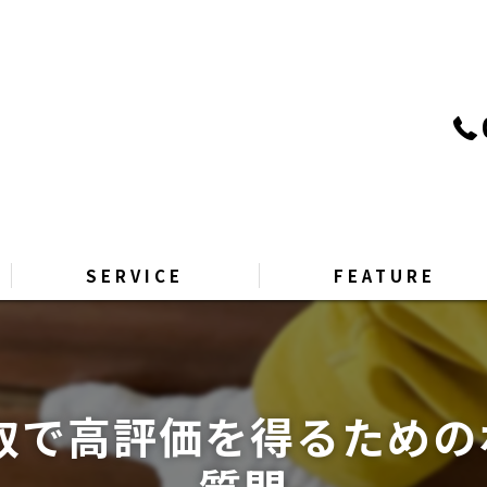
SERVICE
FEATURE
PRICE
リサイクル
GALLERY
引越し
取で高評価を得るため
Q&A
片付け