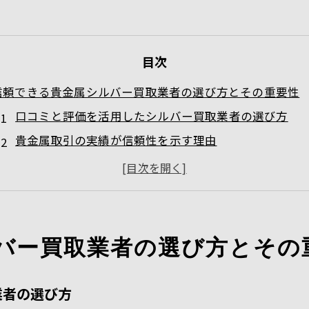
目次
信頼できる貴金属シルバー買取業者の選び方とその重要性
口コミと評価を活用したシルバー買取業者の選び方
貴金属取引の実績が信頼性を示す理由
透明性の高い査定プロセスの見分け方
認定資格とブランド力のある業者を選ぶポイント
顧客サポートが充実した業者の見極め方
安全でスムーズな取引を実現するための業者選び
バー買取業者の選び方とその
貴金属シルバー買取で高評価を得るための査定準備術
査定前に知っておきたいシルバーの基礎知識
業者の選び方