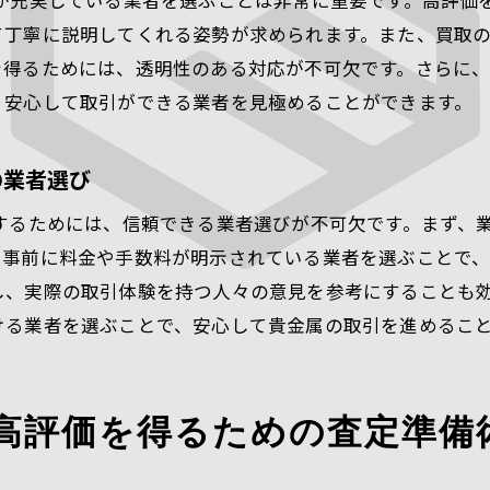
トが充実している業者を選ぶことは非常に重要です。高評価
アクセサリーも買取可能？貴金属シルバー買取の対象アイ
て丁寧に説明してくれる姿勢が求められます。また、買取
買取対象となるシルバーアクセサリーの種類
を得るためには、透明性のある対応が不可欠です。さらに
高評価を得るためのアクセサリーの手入れ方法
り安心して取引ができる業者を見極めることができます。
未使用品と使用済み品の違いが価格に与える影響
買取対象外とされるアイテムの例
の業者選び
買取対象となるアンティークアイテムの見極め方
するためには、信頼できる業者選びが不可欠です。まず、
コレクション品の特別査定について
、事前に料金や手数料が明示されている業者を選ぶことで
貴金属シルバー買取でよくある質問とその解決策を徹底解
し、実際の取引体験を持つ人々の意見を参考にすることも
買取価格の決定要因に関するFAQ
ける業者を選ぶことで、安心して貴金属の取引を進めるこ
査定時に必要な書類についての質問集
価格に満足できなかった場合の対処法
高評価を得るための査定準備
アクセサリー買取に関するよくある疑問
業者選びに関するFAQとその解決策