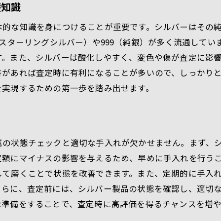
礎知識
取引時の安全性に関する問い合わせ
本的な知識を身につけることが重要です。シルバーはその
初めての貴金属シルバー買取を安心して進めるための準備
（スターリングシルバー）や999（純銀）が多く流通して
初心者が知っておくべき買取の基礎知識
す。また、シルバーは酸化しやすく、変色や傷が査定に影
安心して査定を受けるためのステップ
書があれば査定時に有利になることが多いので、しっかり
買取価格を向上させるための準備術
を実現するための第一歩を踏み出せます。
信頼できる情報源の見つけ方
トラブルを避けるための注意点
成功する買取取引のための心得
属の状態チェックと適切な手入れが欠かせません。まず、
定額にマイナスの影響を与えるため、早めに手入れを行う
して磨くことで状態を改善できます。また、定期的に手入
さらに、査定前には、シルバー製品の状態を確認し、適切
な準備をすることで、査定時に高評価を得るチャンスを増