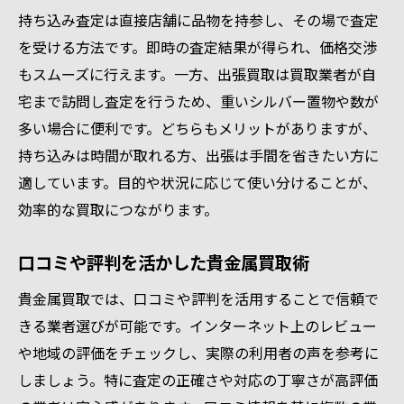
骨董品買取と貴金属売却の違いを理解
持ち込み査定は直接店舗に品物を持参し、その場で査定
口コミを参考に自分に合う業者を探す
を受ける方法です。即時の査定結果が得られ、価格交渉
持ち込みと宅配買取のメリット比較
もスムーズに行えます。一方、出張買取は買取業者が自
宅まで訪問し査定を行うため、重いシルバー置物や数が
愛知県の買取市場動向と今後の展望
多い場合に便利です。どちらもメリットがありますが、
シルバー置物買取の流れと注意点まとめ
持ち込みは時間が取れる方、出張は手間を省きたい方に
シルバー買取の一般的な査定プロセス
適しています。目的や状況に応じて使い分けることが、
貴金属査定で気を付けたいトラブル事例
効率的な買取につながります。
骨董品買取の流れと高価買取のコツ
持ち込み査定時の注意事項まとめ
口コミや評判を活かした貴金属買取術
口コミや評判を調べて安心取引を実現
貴金属買取では、口コミや評判を活用することで信頼で
愛知県で信頼できる買取先の見極め方
きる業者選びが可能です。インターネット上のレビュー
納得できる貴金属買取を叶える実践ガイド
や地域の評価をチェックし、実際の利用者の声を参考に
しましょう。特に査定の正確さや対応の丁寧さが高評価
シルバー置物と骨董品の高額売却戦略