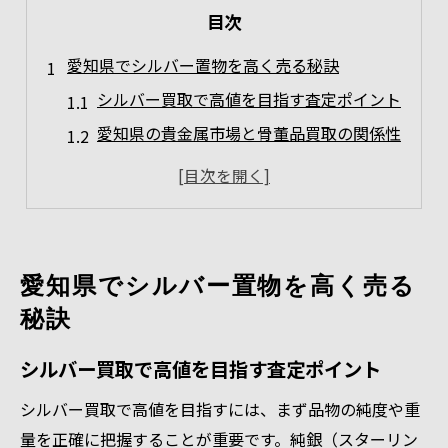
目次
愛知県でシルバー置物を高く売る秘訣
シルバー買取で高値を目指す査定ポイント
愛知県の貴金属市場と骨董品買取の関係性
骨董品買取のおすすめ情報と選び方のコツ
持ち込み査定と出張買取の違いを知ろう
口コミや評判を活かした貴金属買取術
シルバー置物を高く売るための準備法
愛知県でシルバー置物を高く売る
貴金属や骨董品の賢い買取術とは
秘訣
骨董品買取で知るべき愛知県特有の事情
シルバー買取で高値を目指す査定ポイント
貴金属査定で損をしないチェックポイント
絵画や茶道具も含めた骨董品売却事例紹介
シルバー買取で高値を目指すには、まず品物の純度や重
量を正確に把握することが重要です。純銀（スターリン
シルバー買取の流れと安心できる進め方