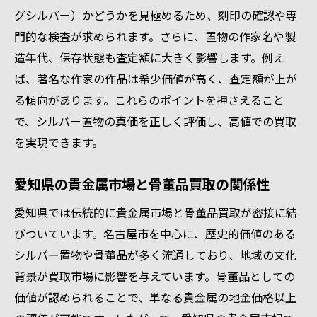
グシルバー）かどうかを見極めるため、刻印の確認や専
おすすめの貴金属買取サービス利用術
門的な検査が求められます。さらに、置物の作家名や製
持ち込み時のマナーと査定アップの秘訣
造年代、保存状態も査定額に大きく影響します。例え
シルバー買取を成功させる愛知県のコツ
ば、著名な作家の作品は希少価値が高く、査定額が上が
愛知県でシルバー置物買取の最新動向
る傾向があります。これらのポイントを押さえること
骨董品買取の比較で失敗しない方法
で、シルバー置物の真価を正しく評価し、高値での買取
口コミを活用した信頼できる業者選び
を実現できます。
貴金属売却で注意したい手数料の知識
愛知県の貴金属市場と骨董品買取の関係性
出張や宅配買取を賢く使うポイント
貴金属査定のコツと相場変動の把握
愛知県では伝統的に貴金属市場と骨董品買取が密接に結
びついています。名古屋市を中心に、歴史的価値のある
骨董品売却なら貴金属査定ポイントに注目
シルバー置物や骨董品が多く流通しており、地域の文化
骨董品買取と貴金属査定の違いを理解
背景が買取市場に影響を与えています。骨董品としての
シルバー買取で評価される保存状態
価値が認められることで、単なる貴金属の地金価格以上
貴金属と骨董品の価値判断の基準