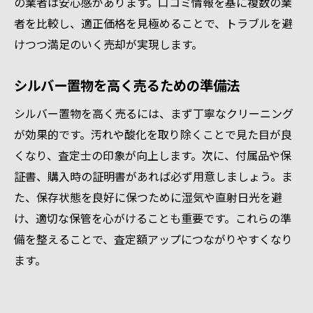
の業者は安心感があります。口コミ情報を基に複数の業
貴金属売却で後悔しないポイント整理
者を比較し、適正価格を見極めることで、トラブルを避
口コミ活用で買取業者の信頼度を確認
けつつ満足のいく売却が実現します。
愛知県でおすすめの買取方法徹底比較
骨董品買取市場で評価される品の特徴
シルバー置物を高く売るための準備法
持ち込みから売却完了までの実践例
シルバー置物を高く売るには、まず丁寧なクリーニング
が効果的です。汚れや酸化を取り除くことで見た目が良
くなり、査定士の印象が向上します。次に、付属品や保
証書、購入時の証明書があれば必ず用意しましょう。ま
た、保存状態を良好に保つために湿気や直射日光を避
け、適切な保管を心がけることも重要です。これらの準
備を整えることで、査定額アップにつながりやすくなり
ます。