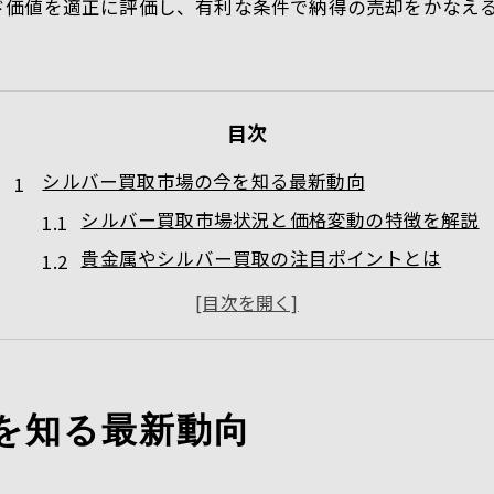
ド価値を適正に評価し、有利な条件で納得の売却をかなえ
目次
シルバー買取市場の今を知る最新動向
シルバー買取市場状況と価格変動の特徴を解説
貴金属やシルバー買取の注目ポイントとは
シルバー925 買取相場が動く要因を分析
銀相場1g今日の動きが市場に与える影響
銀価格推移10年グラフから見る市場傾向
貴金属の売却時期を見極めるヒント
を知る最新動向
シルバー買取に最適なタイミングの考え方
貴金属売却時期は市場状況がカギを握る