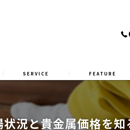
SERVICE
FEATURE
PRICE
リサイクル
GALLERY
引越し
場状況と貴金属価格を知
Q&A
片付け