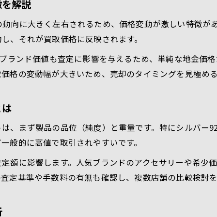
徴を解説
銀価格 これからの変動予測を活用する方法
の動向に大きく左右されるため、価格変動が激しい特徴が
シルバー買取 値段の推移を売却判断に生かす
動し、それが買取価格に反映されます。
貴金属の価値を高める売却時期の見極め方
、ブランド価値も査定に影響を与えるため、単純な地金価
今日のシルバー相場が与える影響とは
取価格の変動幅が大きいため、売却のタイミングを見極め
今日の銀相場1gがシルバー買取価格に直結
銀価格と貴金属シルバー買取の関係性を解説
とは
シルバー買取市場状況と本日の値動き分析
は、まず製品の品位（純度）と重量です。特にシルバー925
シルバー925 買取相場と当日査定の比較
ど一般的に高値で取引されやすいです。
銀1kg価格や1gあたりの現在価格を知る意義
査定額に影響します。人気ブランドのアクセサリーや希少
価格推移から読み解くシルバー買取の傾向
の査定基準や手数料の有無も確認し、複数店舗の比較検討
銀価格推移10年グラフで市場状況を把握
シルバー買取市場の長期的な変動を読む
析