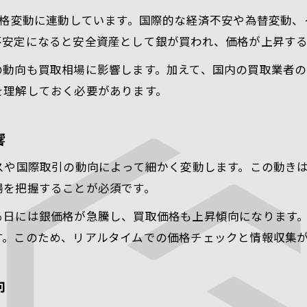
貴金属価格の過去データを売却戦略に活用
価格変動に連動しています。国際的な経済不安や為替変動
シルバー925 相場の推移と買取の関係
不安定になると安全資産として銀が買われ、価格が上昇す
銀価格 これからを見据えた判断ポイント
の動向も買取相場に影響します。加えて、国内の買取業者
シルバー925の価値を最大化する方法
を理解しておく必要があります。
シルバー925の買取価値を高めるコツ
銀相場とシルバー925の査定基準を理解
響
貴金属シルバー買取で評価される要素とは
スや国際取引の動向によって細かく変動します。この動き
ブランド価値や付属品が買取市場に与える影響
場を把握することが必須です。
シルバー925 価値ない場合の対応策
る日には銀価格が急騰し、買取価格も上昇傾向になります
相場変動に強くなる貴金属取引の知恵
す。このため、リアルタイムでの価格チェックと情報収集
シルバー買取市場状況を日々確認する習慣
貴金属取引で相場変動を見抜くポイント
向
銀価格推移を買取判断材料に活用する方法