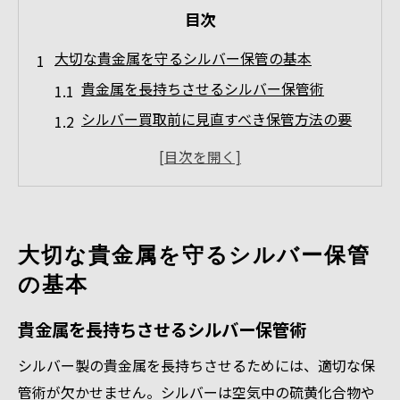
目次
大切な貴金属を守るシルバー保管の基本
貴金属を長持ちさせるシルバー保管術
シルバー買取前に見直すべき保管方法の要
点
湿気対策が重要な貴金属シルバー保管の基
本
劣化を防ぐ密閉保存で貴金属を守るコツ
大切な貴金属を守るシルバー保管
シルバー買取で差がつく正しい保管環境と
の基本
は
愛知県で高値を目指す貴金属売却の極意
貴金属を長持ちさせるシルバー保管術
高額シルバー買取を狙う愛知県の売却ポイ
シルバー製の貴金属を長持ちさせるためには、適切な保
ント
管術が欠かせません。シルバーは空気中の硫黄化合物や