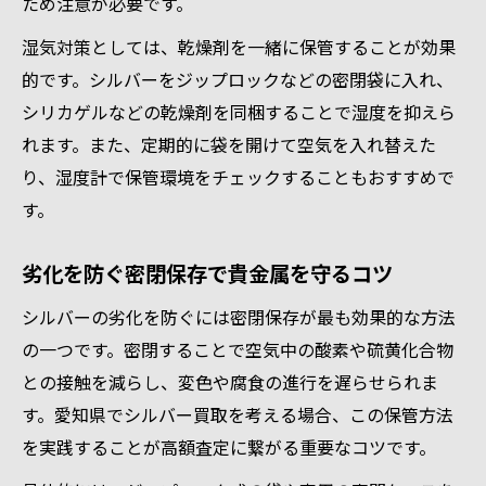
ため注意が必要です。
長期間美しさを保つシルバーの収納ポイン
ト
湿気対策としては、乾燥剤を一緒に保管することが効果
高評価を得るための貴金属保存法を紹介
的です。シルバーをジップロックなどの密閉袋に入れ、
賢い保管方法が愛知県での買取額を左右
シリカゲルなどの乾燥剤を同梱することで湿度を抑えら
れます。また、定期的に袋を開けて空気を入れ替えた
適切な貴金属保管がシルバー買取額に直結
り、湿度計で保管環境をチェックすることもおすすめで
愛知県で貴金属を高く売るための保存戦略
す。
保管方法次第で変わるシルバー買取査定の
実際
劣化を防ぐ密閉保存で貴金属を守るコツ
高額査定を目指すための賢い貴金属保管術
シルバーの劣化を防ぐには密閉保存が最も効果的な方法
シルバー買取成功には保管状況が決め手
の一つです。密閉することで空気中の酸素や硫黄化合物
との接触を減らし、変色や腐食の進行を遅らせられま
す。愛知県でシルバー買取を考える場合、この保管方法
を実践することが高額査定に繋がる重要なコツです。