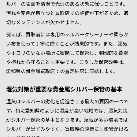
ルバーの表面を清潔で光沢のある状態に保つことです。
方法
汚れや変色が目立つと買取店での評価が下がるため、適
貴金属の価値を落とさないための仕分け術
切なメンテナンスが欠かせません。
状態維持で差がつくシルバー買取のコツ
例えば、買取前には専用のシルバークリーナーや柔らか
貴金属の美しさを保つ日常のお手入れ方法
い布を使って丁寧に磨くことが効果的です。また、湿気
状態別に見るシルバー買取価格の変動要因
やホコリの少ない場所に密閉して保管し、物理的な衝撃
日々のケアがシルバー買取額アップの鍵
や擦れから守ることも重要です。こうした保管改善は、
傷や変色を防ぐ貴金属の扱い方を解説
愛知県の貴金属買取店での査定結果に直結します。
貴金属の価値を守る保存アイテムの賢い選
び方
湿気対策が重要な貴金属シルバー保管の基本
貴金属の価値を引き出す保存法とは
湿気はシルバーの劣化を促進させる最大の要因の一つで
貴金属の価値を最大限に伸ばす保存の工夫
す。特に愛知県のように湿度が高い地域では、湿気対策
シルバー買取で評価される保存状態の条件
がシルバー保管の基本となります。湿気が多い環境では
プロも推奨する貴金属のベストな保存方法
シルバーが黒ずみやすく、買取時の評価にも影響が出る