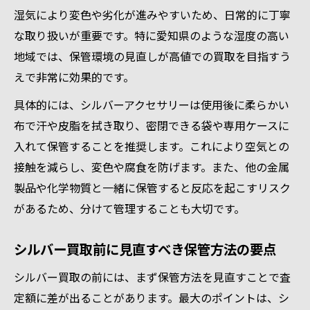
愛知県で貴金属を賢く売るタイミングと戦
湿気により変色や劣化が進みやすいため、日常的に丁寧
略
な取り扱いが重要です。特に愛知県のような湿度の高い
シルバー買取相場を活かす売却前の準備
地域では、保管環境の見直しが高値での買取を目指すう
信頼できる店舗選びで貴金属を高く売却
えで非常に効果的です。
売却前後で役立つシルバー買取のチェック
具体的には、シルバーアクセサリーは使用後に柔らかい
事項
布で汗や皮脂を拭き取り、密閉できる袋や専用ケースに
シルバー買取の前に実践すべき保管テクニック
入れて保管することを推奨します。これにより空気との
シルバー買取前に実践したい貴金属の拭き
接触を減らし、変色や腐食を防げます。また、他の金属
取り法
製品や化学物質と一緒に保管すると反応を起こすリスク
があるため、分けて管理することも大切です。
個別保管でシルバーを傷から守る実践ポイ
ント
シルバー買取前に見直すべき保管方法の要点
密閉ケース利用の効果的な貴金属保管テク
ニック
シルバー買取の前には、まず保管方法を見直すことで査
定額に差が出ることがあります。最大のポイントは、シ
シルバーアクセサリーの黒ずみを防ぐ保存