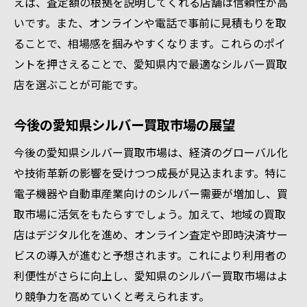
えば、査定額の根拠を説明してくれる店舗は信頼性が高
シルバー買取で損しないためのポイント
いです。また、オンラインや電話で事前に見積もりを取
貴金属の市場状況から見るシルバーの将来性
ることで、相場感を掴みやすくなります。これらのポイ
ントを押さえることで、愛知県内で最適なシルバー買取
貴金属市場の動向からシルバー買取を考察
店を選ぶことが可能です。
シルバー買取と将来の価値予測を解説
銀価格のこれからと貴金属買取の展望
今後の愛知県シルバー買取市場の展望
愛知県のシルバー市場が抱える期待と課題
今後の愛知県シルバー買取市場は、経済のグローバル化
シルバー買取相場の将来性を見極める視点
や技術革新の影響を受けつつ成長が見込まれます。特に
貴金属シルバー買取で注目すべき変化
電子機器や自動車産業向けのシルバー需要が増加し、買
賢く選ぶシルバー買取のコツと愛知県の現状
取市場に活気をもたらすでしょう。加えて、地域の買取
貴金属シルバー買取で失敗しない選び方
店はデジタル化を進め、オンライン査定や即時決済サー
愛知県のシルバー買取現状と活用法を解説
ビスの導入が進むと予想されます。これにより利用者の
シルバー買取値段を比較して賢く売却する
利便性がさらに向上し、愛知県のシルバー買取市場はよ
り競争力を高めていくと考えられます。
貴金属買取店の口コミや評判を活かす方法