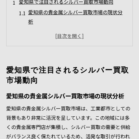
愛知県で注目されるシルバー買取市場動向
愛知県の貴金属シルバー買取市場の現状分
析
シルバー買取が注目される愛知県の最新事
情
シルバー買取と貴金属市場の動きに注目
愛知県の貴金属買取店が選ばれる特徴
愛知県で注目されるシルバー買取
シルバー買取店舗選びで重視すべきポイン
市場動向
ト
今後の愛知県シルバー買取市場の展望
愛知県の貴金属シルバー買取市場の現状分析
貴金属としてのシルバー買取相場解説
愛知県の貴金属シルバー買取市場は、工業都市としての
貴金属シルバー買取相場の基礎知識を押さ
背景もあり非常に活況を呈しています。この地域には多
える
くの貴金属専門店が集積し、シルバー買取の需要と供給
シルバー買取の価格決定要素と貴金属市場
がバランス良く保たれているため、活発な取引が行われ