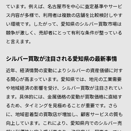
の関係
ています。例えば、名古屋市を中心に査定基準やサービ
貴金属としてのシルバー買取相場変動のし
ス内容が多様で、利用者は複数の店舗を比較検討しやす
くみ
い環境です。したがって、愛知県のシルバー買取市場は
競争が激しく、売却者にとって有利な条件が整っている
愛知県での貴金属シルバー買取相場を比較
と言えます。
貴金属シルバー買取の値動きとチェック方
法
シルバー買取が注目される愛知県の最新事情
銀買取価格1gの相場を理解するポイント
近年、経済情勢の変動によりシルバーの資産価値に対す
銀の価格変動と愛知県の最新傾向を探る
る関心が高まっています。愛知県では、地元の工業需要
貴金属シルバー買取に影響する銀の価格変
や地域経済の影響を受け、シルバー買取が注目されてい
動
ます。具体的には、金属価格の変動が買取価格に直結す
愛知県のシルバー買取で注目される動向
るため、タイミングを見極めることが重要です。さら
銀相場1g今日の傾向と愛知県市場の違い
に、地域密着型の買取店が増加し、顧客サービスの質も
貴金属市場の流れとシルバー買取の関係性
向上しています。これにより、愛知県内でのシルバー売
シルバー買取値段の動向を読み解くコツ