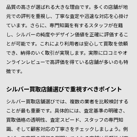
シルバー925の買取価格を徹底チェック
品質の高さが選ばれる大きな理由です。多くの店舗が地
シルバー925買取相場を詳しく知る方法
元での評判を重視し、丁寧な査定や迅速な対応を心掛け
貴金属シルバー925買取の特徴とポイント
ています。さらに、専門知識を有するスタッフが在籍
愛知県のシルバー925買取店の選び方
し、シルバーの純度やデザイン価値を正確に評価するこ
シルバー925買取価格と相場変動の背景
とが可能です。これにより利用者は安心して買取を依頼
でき、納得のいく取引が実現します。実際に口コミやオ
貴金属としてのシルバー925価値を見極める
ンラインレビューで高評価を得ている店舗が多いのも特
シルバーアクセサリー買取相場を比較検討
徴です。
売却タイミングを見極める愛知県のポイント
貴金属シルバー買取の最適な売却タイミン
シルバー買取店舗選びで重視すべきポイント
グ
シルバー買取店舗選びでは、複数の業者を比較検討する
愛知県でシルバー買取価格を見極めるコツ
ことが最も重要です。具体的には、査定基準の明確さ、
相場変動と貴金属売却タイミングの関係性
買取価格の透明性、査定スピード、スタッフの専門知
シルバー925買取相場を活用した売却戦略
識、そして顧客対応の丁寧さをチェックしましょう。例
愛知県の貴金属買取サービス活用法