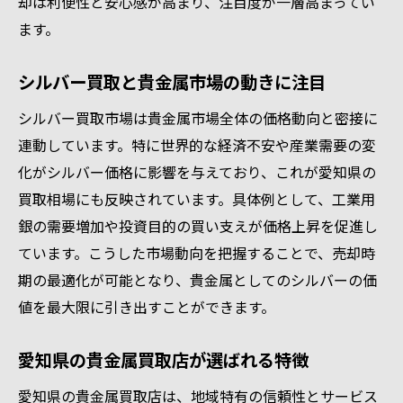
却は利便性と安心感が高まり、注目度が一層高まってい
銀価格これからの愛知県への影響
ます。
今知りたいシルバー買取の価値と相場
シルバー買取と貴金属市場の動きに注目
シルバー買取の価値と現在の貴金属相場を
解説
シルバー買取市場は貴金属市場全体の価格動向と密接に
連動しています。特に世界的な経済不安や産業需要の変
今注目の貴金属シルバー買取価格の目安と
化がシルバー価格に影響を与えており、これが愛知県の
は
買取相場にも反映されています。具体例として、工業用
シルバーアクセサリー買取相場の動向を知
銀の需要増加や投資目的の買い支えが価格上昇を促進し
る
ています。こうした市場動向を把握することで、売却時
銀買取価格1gを把握して取引を有利に進め
期の最適化が可能となり、貴金属としてのシルバーの価
る
値を最大限に引き出すことができます。
今日のシルバー買取値段をチェックする方
法
愛知県の貴金属買取店が選ばれる特徴
愛知県で知っておきたい貴金属買取情報
愛知県の貴金属買取店は、地域特有の信頼性とサービス