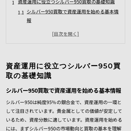
資産運用に役立つシルバー950買取の基礎知識
シルバー950買取で資産運用を始める基本情
報
貴金属シルバー買取の基礎と相場の見方を
解説
シルバー925と950の資産価値の違いに注目
貴金属相場を押さえて賢くシルバー買取
資産運用に役立つシルバー950買
シルバー950の特徴とデメリットを理解しよ
取の基礎知識
う
シルバー買取値段の変動を把握するコツ
シルバー950買取で資産運用を始める基本情報
貴金属シルバー買取で注目されるポイントとは
シルバー950は純度95％の銀合金で、資産運用の一環と
貴金属シルバー買取で査定額を上げる秘訣
して注目されています。貴金属としての価値が安定して
シルバー950買取時の査定ポイントを詳しく
いるため、資産分散に適しています。資産運用を始める
解説
には、まずシルバー950の市場動向と買取の基本を理解