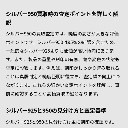
検討
シルバー950買取時の査定ポイントを詳しく解
シルバー950買取で後悔しない売却のコツ
説
後悔しないシルバー950買取の判断基準まとめ
シルバー950の買取査定では、純度の高さが大きな評価
貴金属シルバー買取で納得の判断基準を持
ポイントです。シルバー950は95％の純銀を含むため、
つ
一般的なシルバー925よりも価値が高い傾向にありま
シルバー950買取の最終チェックポイント解
す。また、製品の重量や刻印の有無、傷や変色の状態も
説
査定に影響します。例えば、刻印がしっかり読み取れる
純度や刻印を重視した賢い査定方法まとめ
ことは真贋判定と純度証明に役立ち、査定額の向上につ
相場や買取値段から見る売却の決断法
ながります。これらの細かい査定ポイントを理解し、事
シルバー950買取で後悔しないための注意点
前に確認することが高価買取の鍵となります。
資産運用の観点からみるシルバー買取の総
シルバー925と950の見分け方と査定基準
括
シルバー925と950の見分け方は主に刻印の確認です。