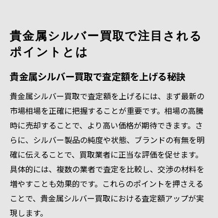
理
相場情報を活かし損を防ぐシルバー買取の
貴金属シルバー買取で注目される
コツ
ポイントとは
刻印や状態で査定額が変わる理由を知ろう
貴金属買取のリスクを減らすための知識
貴金属シルバー買取で査定額を上げる秘訣
口コミや体験談を参考に安心して買取依頼
貴金属シルバー買取で査定額を上げるには、まず最新の
シルバー950を売るタイミングと相場の活用法
市場相場を正確に把握することが重要です。相場の高騰
シルバー950買取でベストな売却時期を見極
時に売却することで、より高い価格が期待できます。さ
める
らに、シルバー製品の純度や状態、ブランドの有無を明
貴金属シルバー買取のタイミング活用術
確に伝えることで、買取業者に正当な評価を促せます。
相場変動を活かして高額査定を目指す方法
具体的には、複数の業者で査定を比較し、交渉の材料を
増やすことも効果的です。これらのポイントを押さえる
シルバー925買取相場とも比較して売り時判
ことで、貴金属シルバー買取における査定額アップが実
断
現します。
資産運用視点でシルバー買取タイミングを