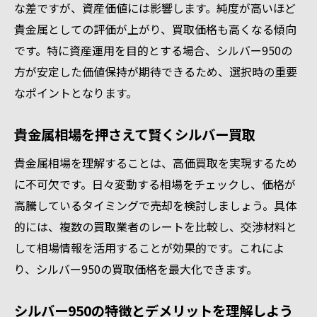
シルバー950の刻印が査定額に与える影響を徹
な差ですが、資産価値には影響します。純度が高いほど
底解説
貴金属としての評価が上がり、買取価格も高くなる傾向
シルバー950刻印の有無が買取価格を左右す
です。特に資産運用を目的とする場合、シルバー950の
る理由
方が安定した価値保持が期待できるため、選択時の重要
なポイントとなります。
貴金属シルバー買取における刻印の重要性
シルバー950買取で査定アップを目指す印字
貴金属相場を押さえて賢くシルバー買取
確認
シルバー950刻印が信頼される基準となる理
貴金属相場を理解することは、高価買取を実現するため
由
に不可欠です。日々変動する相場をチェックし、価格が
高騰しているタイミングで売却を検討しましょう。具体
刻印の状態で変わるシルバー買取値段の実
的には、複数の買取業者のレートを比較し、交渉材料と
態
して相場情報を活用することが効果的です。これによ
シルバー950の正規刻印と価値の関係性
り、シルバー950の買取価格を最大化できます。
高価買取を目指すなら知っておきたい相場情報
最新の貴金属シルバー買取相場を押さえよ
シルバー950の特徴とデメリットを理解しよう