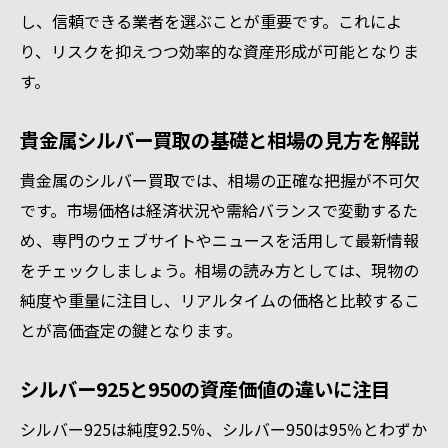
シルバー925と950の見分け方と査定基準
し、信頼できる業者を選ぶことが重要です。これによ
り、リスクを抑えつつ効率的な資産形成が可能となりま
高価買取を目指すなら付属品もチェックを
す。
シルバー買取値段に影響する刻印と状態
貴金属買取で失敗しないための注意点
貴金属シルバー買取の基礎と相場の見方を解説
純度の違いが分かるシルバー950と925の見分け
貴金属のシルバー買取では、相場の正確な把握が不可欠
方
です。市場価格は経済状況や需給バランスで変動するた
シルバー950と925の純度の差を正しく理解
め、専門のウェブサイトやニュースを活用して最新情報
貴金属シルバー買取で純度を見極める方法
をチェックしましょう。相場の読み方としては、現物の
シルバー950 925 違いを簡単に判別するコ
純度や重量に注目し、リアルタイムの価格と比較するこ
ツ
とが高価査定の鍵となります。
刻印からわかるシルバー買取のポイント
シルバー925買取相場と950の比較ポイント
シルバー925と950の資産価値の違いに注目
貴金属価値を高める見分け方の実践法
シルバー925は純度92.5％、シルバー950は95％とわずか