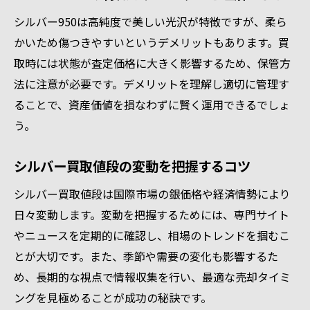
う
シルバー950は高純度で美しい光沢が特徴ですが、柔ら
シルバー950買取相場のチェック方法とポイ
かいため傷つきやすいというデメリットもあります。買
ント
取時には状態が査定価格に大きく影響するため、保管方
シルバー買取値段のトレンドを定期的に確
法に注意が必要です。デメリットを理解し適切に管理す
認
ることで、資産価値を損なわずに賢く運用できるでしょ
貴金属相場データを資産運用に活用する方
う。
法
シルバー950と925の相場比較で高価買取を
シルバー買取値段の変動を把握するコツ
狙う
シルバー買取値段は国際市場の銀価格や経済情勢により
相場変動を利用したシルバー買取のタイミ
日々変動します。変動を把握するためには、専門サイト
ング
やニュースを定期的に確認し、相場のトレンドを掴むこ
貴金属シルバー買取で損をしないためのコツ
とが大切です。また、季節や需要の変化も影響するた
貴金属シルバー買取で失敗しない交渉術
め、長期的な視点で情報収集を行い、最適な売却タイミ
シルバー950買取時に注意すべきポイント整
ングを見極めることが成功の秘訣です。